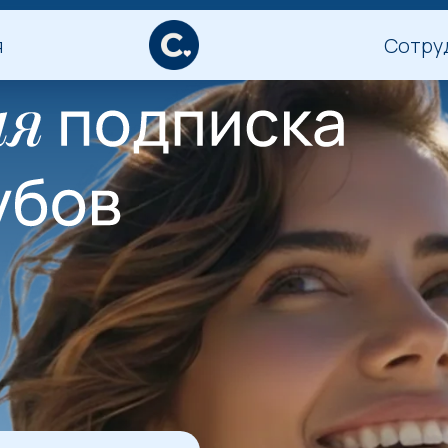
я
Сотру