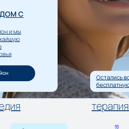
ДОМ С
он и мы
ижайшую
е
овья
АЙОН
Остались в
бесплатную
терапия хирургия п