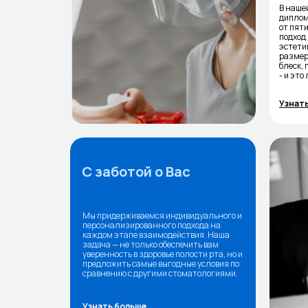
В наше
диплом
от пят
подход
эстетик
размер,
блеск,
- и это
Узнат
С заботой о Вас
Мы придерживаемся индивидуального и
персонализированного подхода на
каждом этапе взаимодействия. Наша
задача — не только обеспечить вам
уверенность в здоровье полости рта, но и
предложить самые выгодные условия по
сравнению с другими стоматологиями.
Узнать больше