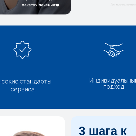
Не названивае
пакетах лечения❤️
Индивидуальны
ысокие стандарты
подход
сервиса
3 шага к