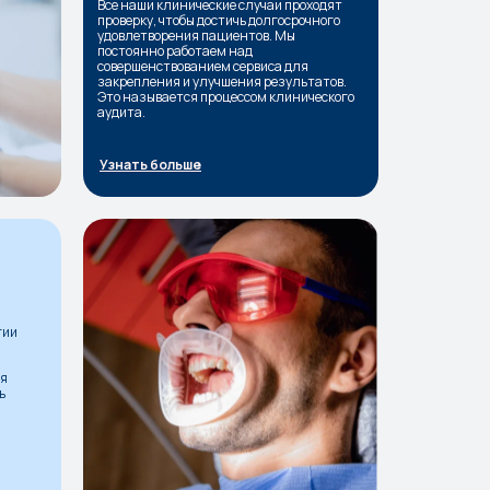
Все наши клинические случаи проходят
проверку, чтобы достичь долгосрочного
удовлетворения пациентов. Мы
постоянно работаем над
совершенствованием сервиса для
закрепления и улучшения результатов.
Это называется процессом клинического
аудита.
Узнать больше
гии
ля
ь