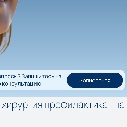
опросы? Запишитесь на
Записаться
Записаться
 консультацию!
рофилактика гнатология ор