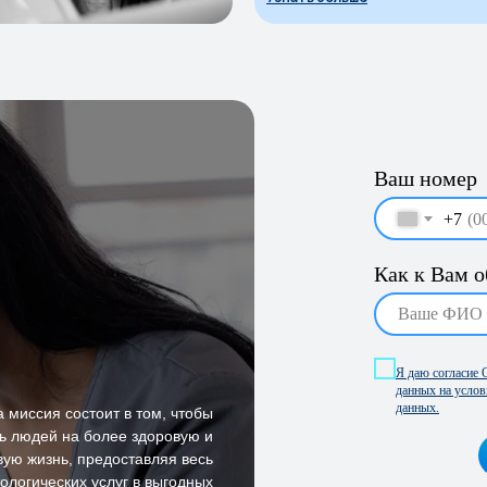
Ваш номер
+7
Как к Вам 
Я даю согласие
данных на услов
данных.
 миссия состоит в том, чтобы
ь людей на более здоровую и
вую жизнь, предоставляя весь
ологических услуг в выгодных