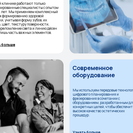
й клинике работают только
ированные специалисты с опытом
и лет. Мы применяем комплексный
 к формированию здоровой
и, учитывая форму зубов, их
 цвет, текстуру поверхности,
 преломление света и линию дёсен
 лишь часть важных элементов.
ь больше
Современное
оборудование
Мы используем передовые техноло
цифрового планирования и
фрезерования в сочетании с
оборудованием, разработанным д
конкретных целей, чтобы обеспечит
высокое качество эстетических
процедур.
Узнать больше