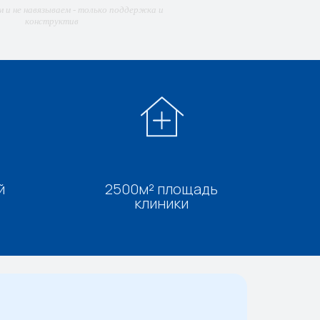
м и не навязываем - только поддержка и
конструктив
й
2500м² площадь
клиники