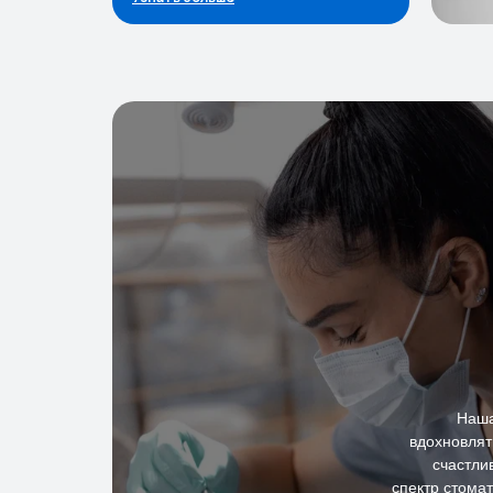
Наша
вдохновлят
счастли
спектр стомат